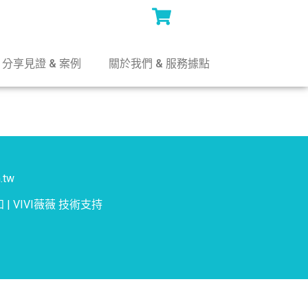
分享見證 & 案例
關於我們 & 服務據點
.tw
知
|
VIVI薇薇
技術支持