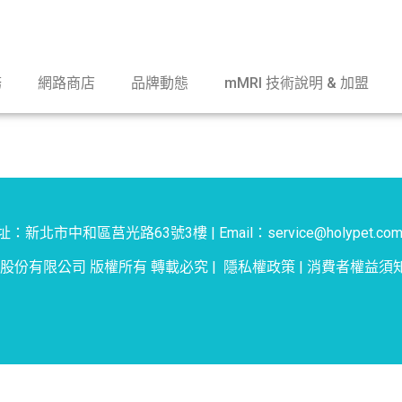
務
網路商店
品牌動態
mMRI 技術說明 & 加盟
：新北市中和區莒光路63號3樓 | Email：service@holypet.com
物股份有限公司 版權所有 轉載必究 |
隱私權政策
|
消費者權益須