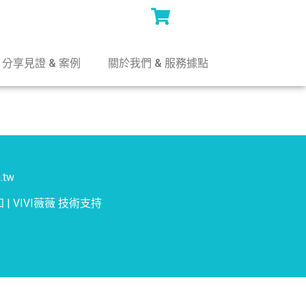
分享見證 & 案例
關於我們 & 服務據點
.tw
知
|
VIVI薇薇
技術支持