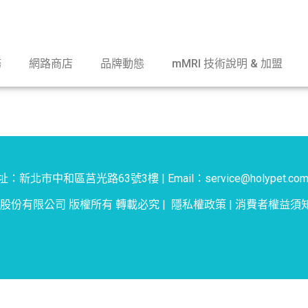
務
網路商店
品牌動態
mMRI 技術說明 & 加盟
：新北市中和區莒光路63號3樓 | Email：service@holypet.com
物股份有限公司 版權所有 轉載必究 |
隱私權政策
|
消費者權益須