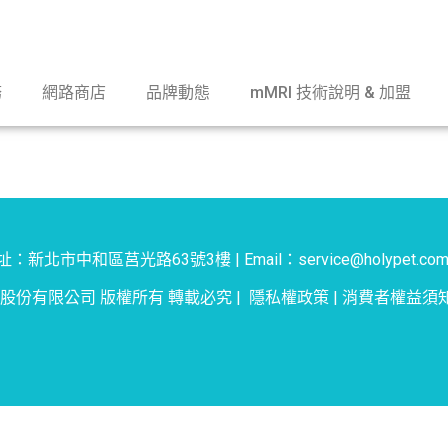
務
網路商店
品牌動態
mMRI 技術說明 & 加盟
：新北市中和區莒光路63號3樓 | Email：service@holypet.com
物股份有限公司 版權所有 轉載必究 |
隱私權政策
|
消費者權益須