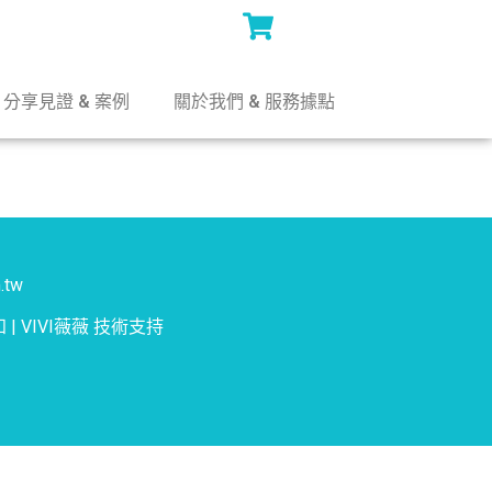
分享見證 & 案例
關於我們 & 服務據點
.tw
知
|
VIVI薇薇
技術支持