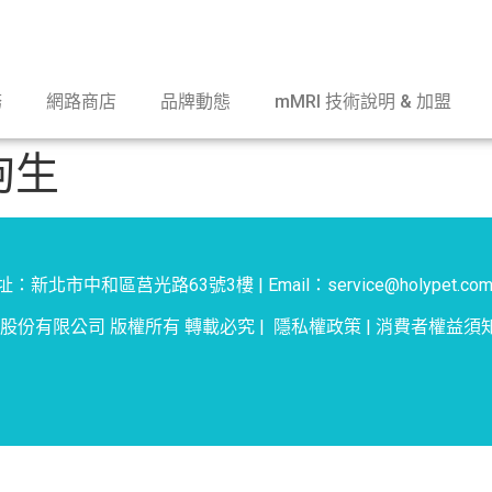
務
網路商店
品牌動態
mMRI 技術說明 & 加盟
狗生
：新北市中和區莒光路63號3樓 | Email：service@holypet.com
物股份有限公司 版權所有 轉載必究 |
隱私權政策
|
消費者權益須