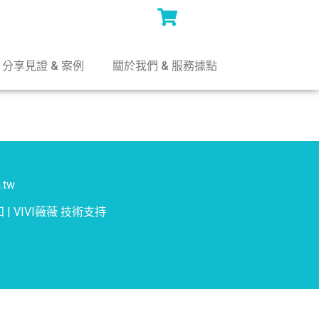
分享見證 & 案例
關於我們 & 服務據點
.tw
知
|
VIVI薇薇
技術支持